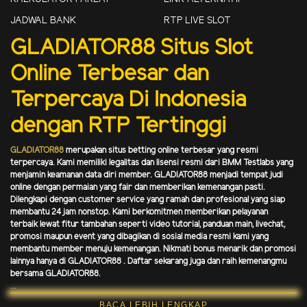
JADWAL BANK
RTP LIVE SLOT
GLADIATOR88 Situs Slot
Online Terbesar dan
Terpercaya Di Indonesia
dengan RTP Tertinggi
GLADIATOR88
merupakan situs betting online terbesar yang resmi
terpercaya. Kami memiliki legalitas dan lisensi resmi dari BMM Testlabs yang
menjamin keamanan data diri member. GLADIATOR88 menjadi tempat judi
online dengan permaian yang fair dan memberikan kemenangan pasti.
Dilengkapi dengan customer service yang ramah dan profesional yang siap
membantu 24 jam nonstop. Kami berkomitmen memberikan pelayanan
terbaik lewat fitur tambahan seperti video tutorial, panduan main, livechat,
promosi maupun event yang dibagikan di sosial media resmi kami yang
membantu member menuju kemenangan. Nikmati bonus menarik dan promosi
lainnya hanya di GLADIATOR88 . Daftar sekarang juga dan raih kemenangmu
bersama GLADIATOR88.
...
BACA LEBIH LENGKAP