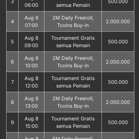
3
500.000
06:00
semua Pemain
Aug 8
2M Daily Freeroll,
4
2.000.000
07:00
Tcoins Buy-in
Aug 8
Tournament Gratis
5
500.000
09:00
semua Pemain
Aug 8
2M Daily Freeroll,
6
2.000.000
10:00
Tcoins Buy-in
Aug 8
Tournament Gratis
7
500.000
12:00
semua Pemain
Aug 8
2M Daily Freeroll,
8
2.000.000
13:00
Tcoins Buy-in
Aug 8
Tournament Gratis
9
500.000
15:00
semua Pemain
Aug 8
5M Daily Freeroll,