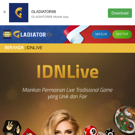
×
GLADIATOR88
Download
GLADIATOR88 Mobile App
MASUK
DAFTAR
IDNLIVE
BERANDA