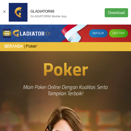
×
GLADIATOR88
Download
GLADIATOR88 Mobile App
MASUK
DAFTAR
Poker
BERANDA