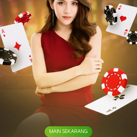
MAIN SEKARANG