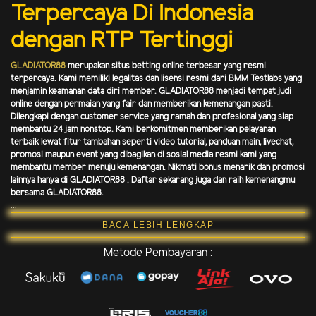
Terpercaya Di Indonesia
dengan RTP Tertinggi
GLADIATOR88
merupakan situs betting online terbesar yang resmi
terpercaya. Kami memiliki legalitas dan lisensi resmi dari BMM Testlabs yang
menjamin keamanan data diri member. GLADIATOR88 menjadi tempat judi
online dengan permaian yang fair dan memberikan kemenangan pasti.
Dilengkapi dengan customer service yang ramah dan profesional yang siap
membantu 24 jam nonstop. Kami berkomitmen memberikan pelayanan
terbaik lewat fitur tambahan seperti video tutorial, panduan main, livechat,
promosi maupun event yang dibagikan di sosial media resmi kami yang
membantu member menuju kemenangan. Nikmati bonus menarik dan promosi
lainnya hanya di GLADIATOR88 . Daftar sekarang juga dan raih kemenangmu
bersama GLADIATOR88.
...
BACA LEBIH LENGKAP
Metode Pembayaran :