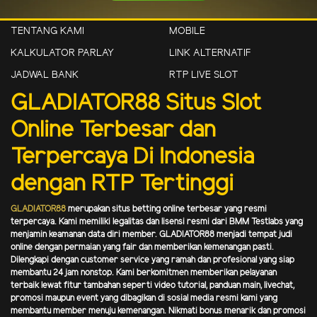
TENTANG KAMI
MOBILE
KALKULATOR PARLAY
LINK ALTERNATIF
JADWAL BANK
RTP LIVE SLOT
GLADIATOR88 Situs Slot
Online Terbesar dan
Terpercaya Di Indonesia
dengan RTP Tertinggi
GLADIATOR88
merupakan situs betting online terbesar yang resmi
terpercaya. Kami memiliki legalitas dan lisensi resmi dari BMM Testlabs yang
menjamin keamanan data diri member. GLADIATOR88 menjadi tempat judi
online dengan permaian yang fair dan memberikan kemenangan pasti.
Dilengkapi dengan customer service yang ramah dan profesional yang siap
membantu 24 jam nonstop. Kami berkomitmen memberikan pelayanan
terbaik lewat fitur tambahan seperti video tutorial, panduan main, livechat,
promosi maupun event yang dibagikan di sosial media resmi kami yang
membantu member menuju kemenangan. Nikmati bonus menarik dan promosi